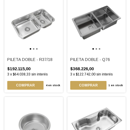
PILETA DOBLE - R37/18
PILETA DOBLE - Q76
$192.115,00
$368.226,00
3
x
$64.038,33
sin interés
3
x
$122.742,00
sin interés
4
en stock
1
en stock