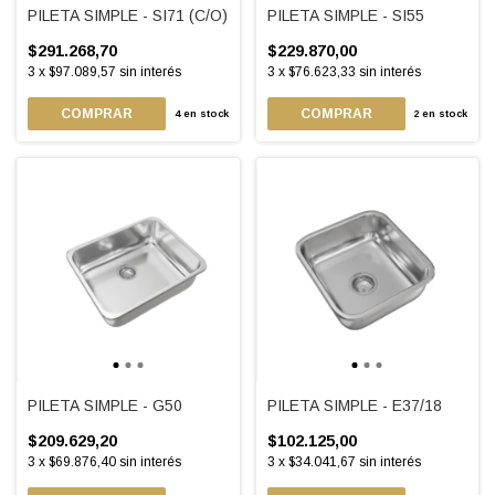
PILETA SIMPLE - SI71 (C/O)
PILETA SIMPLE - SI55
$291.268,70
$229.870,00
3
x
$97.089,57
sin interés
3
x
$76.623,33
sin interés
COMPRAR
4
en stock
2
en stock
PILETA SIMPLE - G50
PILETA SIMPLE - E37/18
$209.629,20
$102.125,00
3
x
$69.876,40
sin interés
3
x
$34.041,67
sin interés