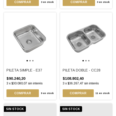
3
en stock
3
en stock
PILETA SIMPLE - E37
PILETA DOBLE - CC28
$90.240,20
$108.802,40
3
x
$30.080,07
sin interés
3
x
$36.267,47
sin interés
9
en stock
11
en stock
SIN STOCK
SIN STOCK