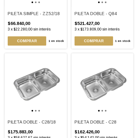
PILETA SIMPLE - ZZ52/18
PILETA DOBLE - Q84
$66.840,00
$521.427,00
3
x
$22.280,00
sin interés
3
x
$173.809,00
sin interés
1
en stock
1
en stock
PILETA DOBLE - C28/18
PILETA DOBLE - C28
$175.883,00
$162.426,00
3
x
$58.627,67
sin interés
3
x
$54.142,00
sin interés