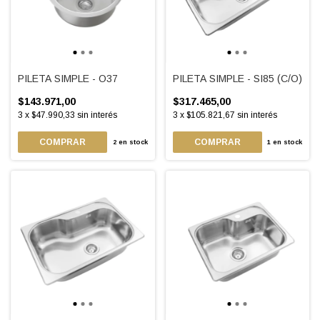
PILETA SIMPLE - O37
PILETA SIMPLE - SI85 (C/O)
$143.971,00
$317.465,00
3
x
$47.990,33
sin interés
3
x
$105.821,67
sin interés
2
en stock
1
en stock