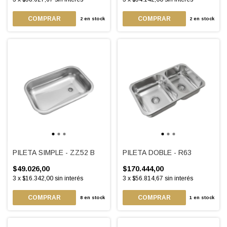
2
en stock
2
en stock
PILETA SIMPLE - ZZ52 B
PILETA DOBLE - R63
$49.026,00
$170.444,00
3
x
$16.342,00
sin interés
3
x
$56.814,67
sin interés
8
en stock
1
en stock