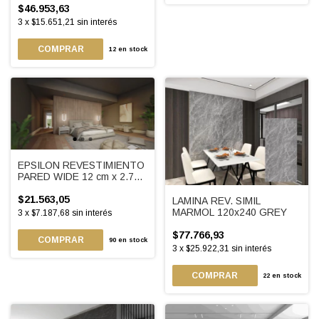
$46.953,63
3
x
$15.651,21
sin interés
COMPRAR
12
en stock
EPSILON REVESTIMIENTO
PARED WIDE 12 cm x 2.75
m
$21.563,05
LAMINA REV. SIMIL
MARMOL 120x240 GREY
3
x
$7.187,68
sin interés
$77.766,93
COMPRAR
90
en stock
3
x
$25.922,31
sin interés
22
en stock