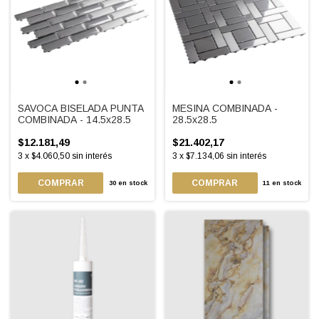
SAVOCA BISELADA PUNTA
MESINA COMBINADA -
COMBINADA - 14.5x28.5
28.5x28.5
$12.181,49
$21.402,17
3
x
$4.060,50
sin interés
3
x
$7.134,06
sin interés
30
en stock
11
en stock