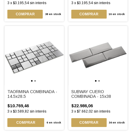
3
x
$3.195,54
sin interés
3
x
$3.195,54
sin interés
38
en stock
16
en stock
TAORMINA COMBINADA -
SUBWAY CUERO
14.5x28.5
COMBINADA - 15x38
$10.769,46
$22.986,06
3
x
$3.589,82
sin interés
3
x
$7.662,02
sin interés
6
en stock
34
en stock