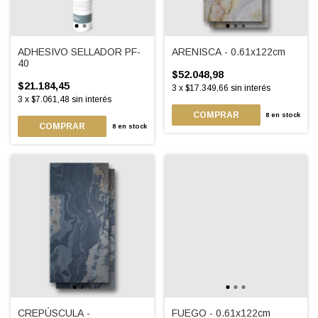
ADHESIVO SELLADOR PF-
ARENISCA - 0.61x122cm
40
$52.048,98
$21.184,45
3
x
$17.349,66
sin interés
3
x
$7.061,48
sin interés
8
en stock
COMPRAR
8
en stock
CREPÚSCULA -
FUEGO - 0.61x122cm