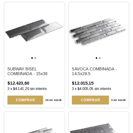
SUBWAY BISEL
SAVOCA COMBINADA -
COMBINADA - 15x38
14.5x28.5
$12.423,60
$12.015,15
3
x
$4.141,20
sin interés
3
x
$4.005,05
sin interés
19
en stock
3
en stock