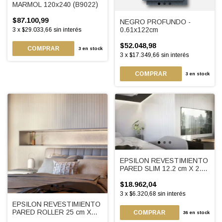
MARMOL 120x240 (B9022)
$87.100,99
NEGRO PROFUNDO -
0.61x122cm
3
x
$29.033,66
sin interés
$52.048,98
3
en stock
3
x
$17.349,66
sin interés
3
en stock
EPSILON REVESTIMIENTO
PARED SLIM 12.2 cm X 2.75
m
$18.962,04
3
x
$6.320,68
sin interés
EPSILON REVESTIMIENTO
PARED ROLLER 25 cm X
COMPRAR
36
en stock
2,75m