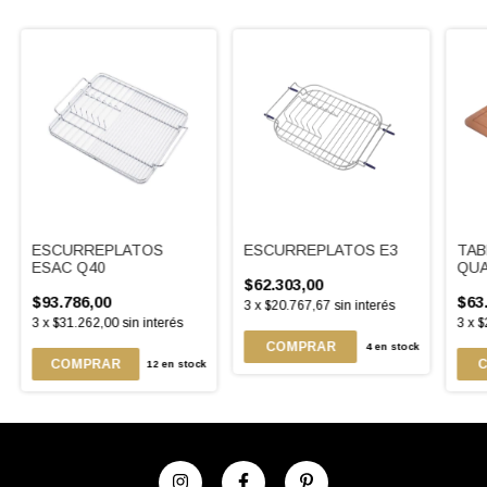
ESCURREPLATOS
ESCURREPLATOS E3
TAB
ESAC Q40
QUA
$62.303,00
$93.786,00
$63
3
x
$20.767,67
sin interés
3
x
$31.262,00
sin interés
3
x
$
4
en stock
12
en stock