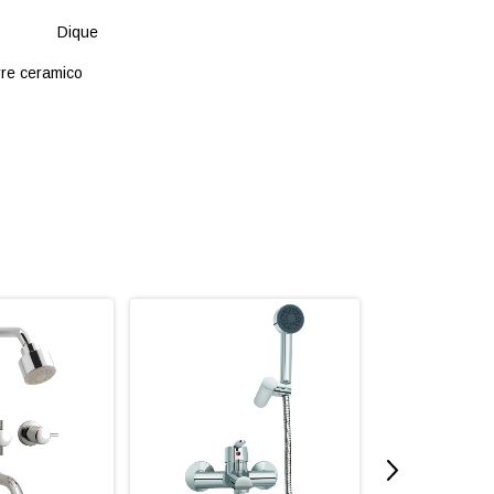
 Dique
rre ceramico