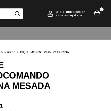
0
¡Hola!
Iniciá sesión
O podés registrarte
>
Peirano
>
DIQUE MONOCOMANDO COCINA
E
OCOMANDO
NA MESADA
31