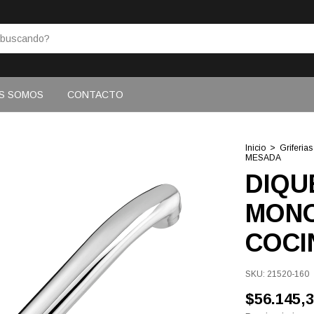
S SOMOS
CONTACTO
Inicio
>
Griferias
MESADA
DIQU
MON
COCI
SKU:
21520-160
$56.145,