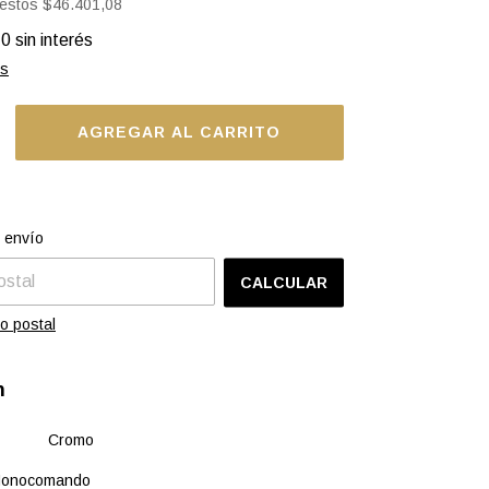
uestos
$46.401,08
10
sin interés
es
el CP:
CAMBIAR CP
 envío
CALCULAR
o postal
n
 Cromo
ocomando