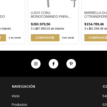
T
LUGO CONJ.
MARBELLA D
NDO
MONOCOMANDO PARA
C/TRANSFER
BAÑO
$263.970,56
$154.789,46
n interés
3
x
$87.990,19
sin interés
3
x
$51.596,49
si
1
en stock
4
en stock
NAVEGACIÓN
C
Inicio
54
Productos
02