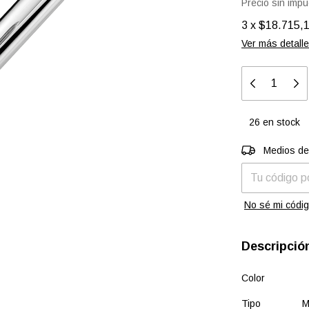
Precio sin imp
3
x
$18.715,
Ver más detall
26
en stock
Entregas para 
Medios de
No sé mi códig
Descripció
Color
Tipo Mon